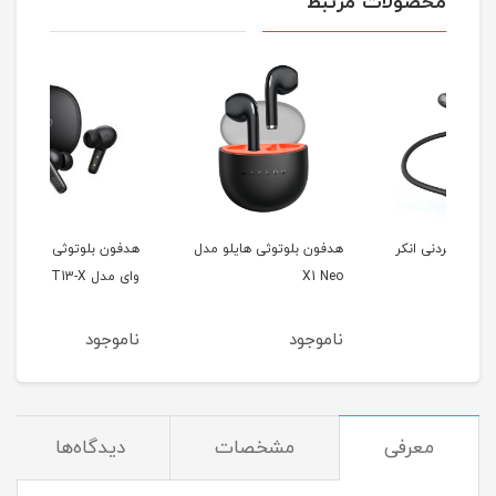
محصولات مرتبط
کر
هدفون بلوتوثی هایلو مدل
هدفون بلوتوثی کیو سی
هدفو
X1 Neo
وای مدل T13-X
وای مد
ناموجود
ناموجود
نام
معرفی
مشخصات
دیدگاه‌ها