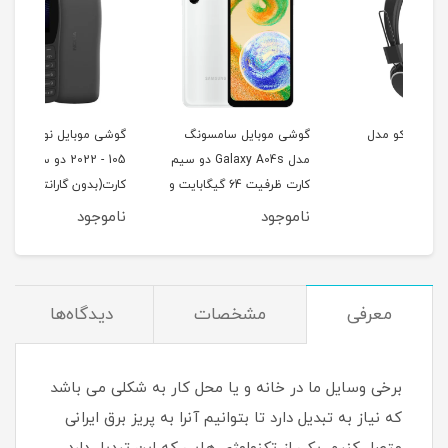
گوشی موبایل سامسونگ
گوشی موبایل نوکیا مدل
هندز
مدل Galaxy A04s دو سیم
105 - 2022 دو سیم
oriPods
کارت ظرفیت 64 گیگابایت و
کارت(بدون گارانتی شرکتی)
رم 4 گیگابایت
ناموجود
ناموجود
نام
معرفی
مشخصات
دیدگاه‌ها
برخی وسایل ما در خانه و یا محل کار به شکلی می باشد
که نیاز به تبدیل دارد تا بتوانیم آنرا به پریز برق ایرانی