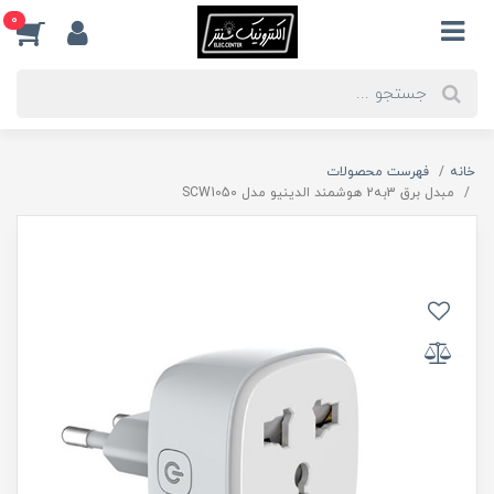
0
خانه
فهرست محصولات
مبدل برق 3به2 هوشمند الدینیو مدل SCW1050