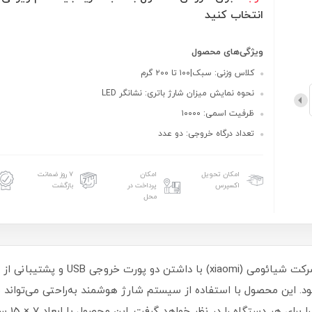
انتخاب کنید
ویژگی‌های محصول
کلاس وزنی: سبک|۱۰۰ تا ۲۰۰ گرم
نحوه نمایش میزان شارژ باتری: نشانگر LED
ظرفیت اسمی: ۱۰۰۰۰
تعداد درگاه خروجی: دو عدد
امکان تحویل
امکان
۷ روز ضمانت
اکسپرس
پرداخت در
بازگشت
محل
پاور بانک 10000 Redmi مدل PB100LZM س
ود. این محصول با استفاده از سیستم شارژ هوشمند به‌راحتی می‌تواند ب
ضمن‌این‌