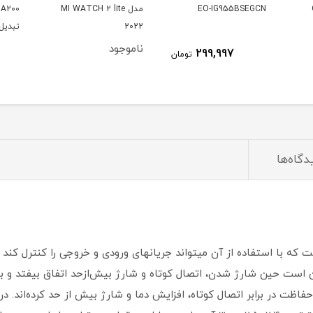
مدل MI WATCH 2 lite
TA200 به همراه کابل
HD770G ظرفیت 2 
2022
تبدیل USB-C
ناموجود
ناموج
600,000
ومان
تومان
دگاه‌ها
هد. در بسیاری از پاوربانک ‎ها ممکن است حین شارژ شدن، اتصال کوتاه و شارژ بیش‌ازحد اتف