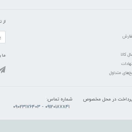
از 
فارش
ل کالا
ما ر
هادات
‌های متداول
 حضوری:با هماهنگی قبلی ساعت 10 الی 16 (پرداخت در محل مخصوص
شماره تماس:
09120187841 - 09023176403