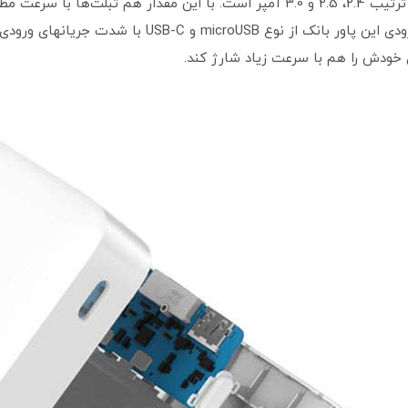
USB وجود دارد که شدت‌جریان خروجی از آن به ترتیب 2.4، 2.5 و 3.0 آمپر است. با 