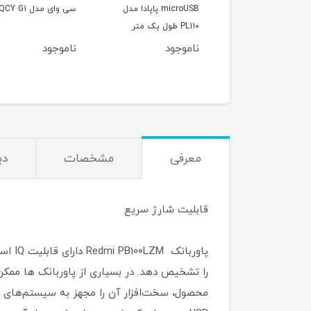
microUSB پاپادا مدل
سی وای مدل QCY G1
EO-IG955BSEGCN
یک متر
وجود
ناموجود
299,997
ت
معرفی
مشخصات
دی
قابلیت شارژ سریع
را تشخیص د