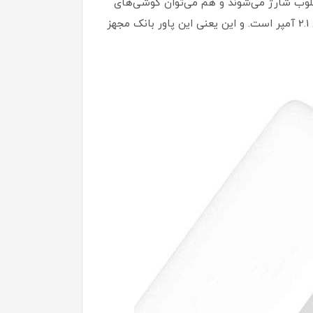
این مقدار هم تبلت‌ها با سرعت مطلوب شارژ می‌شوند و هم می‌توان گوشی‌های
موبایل هوشمند را سریع‌تر شارژ کرد. دو درگاه ورودی این پاور بانک از نوع microUSB و USB-C با شدت ‌جریان‎های ورودی 2.1 آمپر است. و این یعنی این پاور بانک مجهز