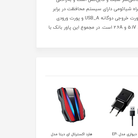
مراه شیائومی دارای سیستم محافظت در برابر
مشکلاتی مانند نوسانات برق، اتصال کوتاه، تغییرات دما، اضافه جریان در ورودی، خروجی و غیره است. این پاور بانک از پورت خروجی دوگانه USB_A و پورت ورودی
دوگانه USB-C و microUSB برخوردار است. همچنین حداکثر میزان قدرت برای پورت ورودی 5V و 2.6A و پورت خروجی آن 5.1V و 2.6A است. در مجموع این پاور بانک با
کسترنال ای دیتا مدل
هارد اکسترنال ای دیتا مدل
هندزفری بلوتوثی هایلو