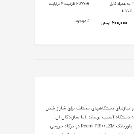
ترابایت
HD770G ظرفیت 1 ترابایت
مدل GT7 GLOBAL
ود
ناموجود
ناموجود
پاوربانک Redmi PB100LZM دارای قابلیت IQ است که با استفاده از آن می‎تواند جریان‎های ورودی و خروجی را کنترل کند و نیازهای دستگاه‎های مختلف برای شارژ شدن
اق بیفتد و به دستگاه آسیب برساند. اما سازندگان ان
محصول، سخت‌افزار آن را مجهز به سیستم‌های حفاظت در برابر اتصال کوتاه، افزایش دما و شارژ بیش از حد کرده‌اند. در پاوربانک Redmi PB100LZM دو درگاه خروجی