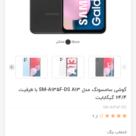
گوشی سامسونگ مدل SM-A135F-DS A13 با ظرفیت
64/4 گیگابایت
SM-A135F-DS
از 9
انتخاب رنگ: