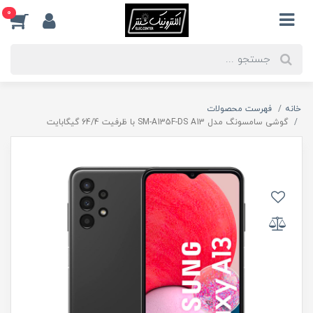
0
خانه
فهرست محصولات
گوشی سامسونگ مدل SM-A135F-DS A13 با ظرفیت 64/4 گیگابایت