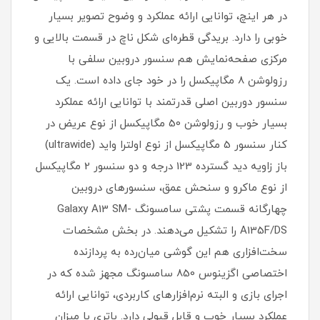
در هر اینچ، توانایی ارائه عملکرد و وضوح تصویر بسیار
خوبی را دارد. بریدگی قطره‌ای شکل ناچ در قسمت بالایی و
مرکزی صفحه‌نمایش هم سنسور دروبین سلفی با
رزولوشن 8 مگاپیکسل را در خود جای داده است. یک
سنسور دوربین اصلی قدرتمند با توانایی ارائه عملکرد
بسیار خوب و رزولوشن 50 مگاپیکسل از نوع عریض در
کنار سنسور 5 مگاپیکسل از نوع اولترا واید (ultrawide)
باز زاویه دید گسترده 123 درجه و دو سنسور 2 مگاپیکسل
از نوع ماکرو و سنحش عمق، سنسور‌های دروبین
چهارگانه قسمت پشتی سامسونگ Galaxy A13 SM-
A135F/DS را تشکیل می‌دهند. در بخش مشخصات
سخت‌افزاری هم این گوشی میان‌رده به پردازنده
اختصاصی اگزینوس 850 سامسونگ مجهز شده که در
اجرای بازی و البته نرم‌افزار‌های کاربردی، توانایی ارائه
عملکرد بسیار خوب و قابل قبولی دارد. باتری با میزان