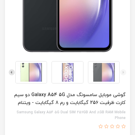
گوشی موبایل سامسونگ مدل Galaxy A54 5G دو سیم
کارت ظرفیت 256 گیگابایت و رم 8 گیگابایت - ویتنام
Samsung Galaxy A54 5G Dual SIM 256GB And 8GB RAM Mobile
Phone