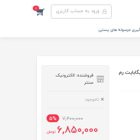
0
ورود به حساب کاربری
یری مرسوله های پستی
سامسونگ مدل Galaxy A14 ظرفیت 64 گیگابایت رم
فروشنده: الکترونیک
سنتر
ناموجود
5%
7,200,000
6,850,000
تومان