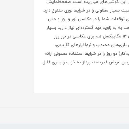
سیار خوبی در بین گوشی‌های سری A شرکت سامسونگ داشته باشید. سامسونگ Galaxy A14 یکی از این گوشی‌های میان‌رده است. صفحه‌نمایش
یی نمایش دقیق رنگ‌ها و کیفیت بسیار مطلوبی را در شرایط نوری متنوع دارد.
ی تا میزان بسیار زیادی توقعات شما را در عکاسی نور و روز و حتی
وق عریض هم برای عکاسی در طبیعت به به زاویه دید گسترده‌ای نیاز دارید بسیار
مناسب است و سنسور 2 مگاپیکسل ماکرو هم برای ثبت تصاویر از فاصله نزدیک در نظر گرفته شده است. دوربین سلفی 13 مگاپیکسل هم برای عکاسی در نور روز
تا در اجرای بازی‌های محبوب و نرم‌افزار‌های کاربردی،
ان آماده به‌کار) دو روز را در شرایط استفاده معمولی ارائه
ین عریض قدرتمند، پردازنده خوب و باتری قابل