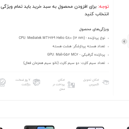
توجه:
برای افزودن محصول به سبد خرید باید تمام ویژگی ه
انتخاب کنید
ویژگی‌های محصول
نوع پردازنده - CPU: Mediatek MT6769 Helio G80 (12 nm)
تعداد هسته پردازشگر: هشت هسته
پردازنده گرافیکی - GPU: Mali-G52 MC2
تعداد سیم کارت: دو سیم کارت (نانو سیم همزمان فعال)
امکان تحویل
امکان
۷ روز ضمانت
اکسپرس
پرداخت در
بازگشت
محل