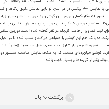
می‌توانید انتخاب ب
6.6 اینچ و رزولوشن 1080×2408 پیکسل این گوشی با نمایش 400 پیکسل در هر اینچ، توانا
در بخش سنسور‌های دوربین هم باید بگوییم که سنسور 50 مگاپیکسلی عریض این گوشی، به خوب
نور شب در جایگاه یک گوشی میان‌رده بر‌آورده می‌کند. سنسور دوربین 5 مگاپیکسل ف
نه بسیار مناسبی است. پردازنده هلیو G80 شرکت مدیاتک هم این گوشی را همراهی می‌کند و سبب شده 
اشته باشد. باتری 5000 میلی‌آمپر‌ساعت هم به ازای هر بار شارژ صد درصدی، طول عمر مفید (زم
ل خرید گوشی میان‌رده‌ای هستید که به صفحه‌نمایش مناسب، سنسور دورب
برگشت به بالا