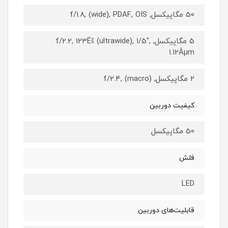
50 مگاپیکسل, f/1.8, (wide), PDAF, OIS
5 مگاپیکسل, f/2.2, 123Ëš (ultrawide), 1/5",
1.12Âµm
2 مگاپیکسل, f/2.4, (macro)
کیفیت دوربین
50 مگاپیکسل
فلش
LED
قابلیت‌های دوربین