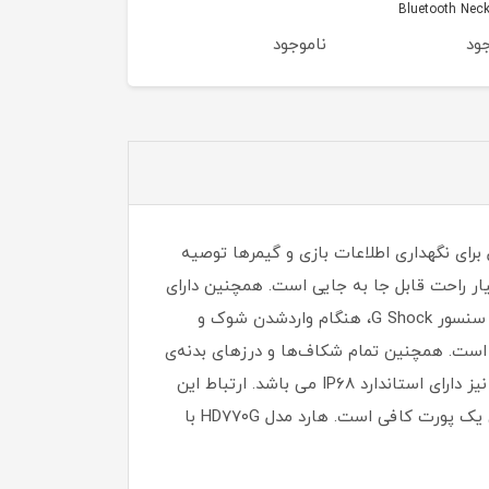
متر
جود
ناموجود
ناموجود
سایز هد ۲.۵ اینچ و رابط USB ۳.۲ Gen۱ می باشد. این محصول برای نگهداری اطلاعات بازی و گیمرها توصیه
 برق مورد نیاز خود از پورت USB و ابعاد کوچکی که دارد، بسیار راحت قابل جا به جایی است. همچنین دارای
بدنه‌ای مستحکم با پوشش سیلیکونی دارد تا در برابر سقوط،ضربه، شوک، گردو غبار و آب مقاومت داشته باشد. با وجود سنسور G Shock، هنگام واردشدن شوک و
ندارد نظامی MIL-STD-۸۱۰G ۵۱۶.۶ نیز گواهی بر این موضوع است. همچنین تمام شکاف‌ها و درزهای بدنه‌ی
هارد به گونه ای پوشانده شده‌ که قطرات آب و ذرات گرد و غبار نمی‌توانند به درون محصول نفوذ کنند و برای این ویژگی نیز دارای استاندارد IP۶۸ می باشد. ارتباط این
هارد با پورت USB ۲ باید از طریق اتصال همزمان دو درگاه باشد ولی برای نسل های مختلف USB ۳ اتصال مستقیم همان یک پورت کافی است. هارد مدل HD۷۷۰G با