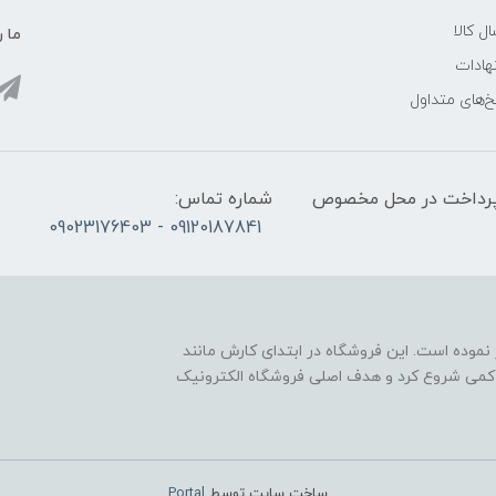
ل کالا
ما ر
هادات
‌های متداول
 حضوری:با هماهنگی قبلی ساعت 10 الی 16 (پرداخت در محل مخصوص
شماره تماس:
09120187841 - 09023176403
لکترونیک سنتر ، فعالیتش را از سال 1395 آغاز نموده است. این فروشگاه در ابتدای کارش مانند
 کمی شروع کرد و هدف اصلی فروشگاه الکترونیک
ساخت سایت توسط
Portal