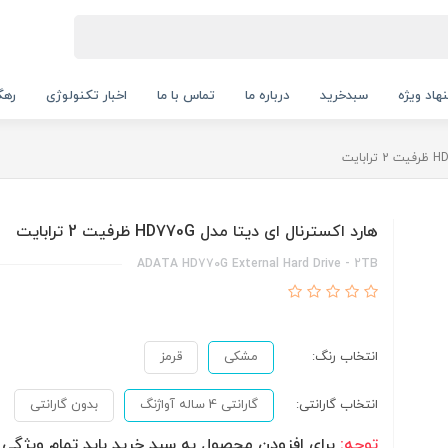
هاد ویژه
سبدخرید
درباره ما
تماس با ما
اخبار تکنولوژی
رهگ
هارد اکسترنال ای دیتا مدل HD770G ظرفیت 2 ترابایت
ADATA HD770G External Hard Drive - 2TB
انتخاب رنگ:
مشکی
قرمز
انتخاب گارانتی:
گارانتی 4 ساله آواژنگ
بدون گارانتی
توجه:
برای افزودن محصول به سبد خرید باید تمام ویژگی ه