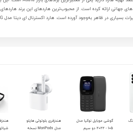
مموری با ظرفیت و قدرت بیشتر تشبی
ای جهانی ارائه کرده است. از محبوب‌ترین هاردهای این برند هاردهای 
دل
هندزفری بلوتوثی هایلو
هندزفری بی سیم
هدفون
مدل MoriPods نسخه
شیائومی مدل Mi
fe P2