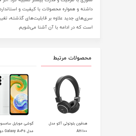
داشته و همواره محصولات با کیفیت و استاندارده
است که در ادامه با آن آشنا می‌شویم.
محصولات مرتبط
ون بلوتوثی آکو مدل
گوشی موبایل سامسونگ
گوشی موبایل نوکیا م
AH-
مدل Galaxy A04s دو
105 - 2022 دو سیم