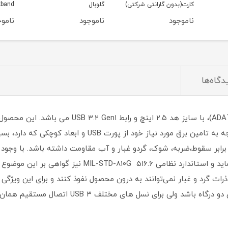
کتی)
گلوبال
Bluetooth Neckband
ناموجود
ناموجود
نامو
دگاه‌ها
مدل HD۷۷۰G محصولی از شرکت «ای دیتا» (ADATA)، با 
شده و با نورپردازی RGB جلوه ای زیبا دارد. با توجه به تامین
ضربه از آسیب‌ به اطلاعات هارد جلوگیری می نماید و استا