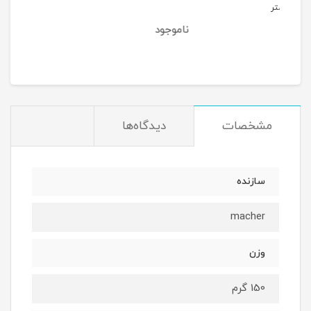
022
ناموجود
نا
299,997
تومان
مشخصات
دیدگاه‌ها
سازنده
macher
وزن
150 گرم