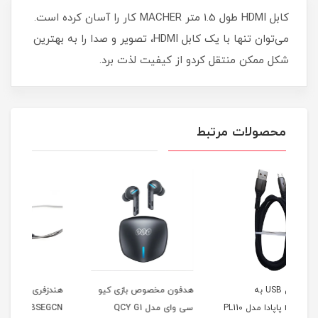
کابل HDMI طول 1.5 متر MACHER کار را آسان کرده است.
می‌توان تنها با یک کابل HDMI، تصویر و صدا را به بهترین
شکل ممکن منتقل کردو از کیفیت لذت برد.
محصولات مرتبط
هدفون مخصوص بازی کیو
هندزفری akg سیمی مدل
ساع
micr پاپادا مدل PL110
سی وای مدل QCY G1
EO-IG955BSEGCN