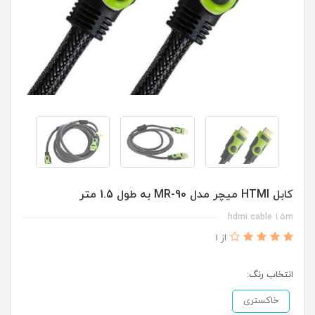
کابل HTMI میچر مدل MR-90 به طول 1.5 متر
hdmi cable 1.5m
از 1
انتخاب رنگ:
خاکستری