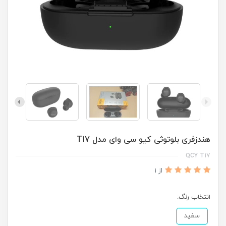
هندزفری بلوتوثی کیو سی وای مدل T17
QCY T17
از 1
انتخاب رنگ:
سفید