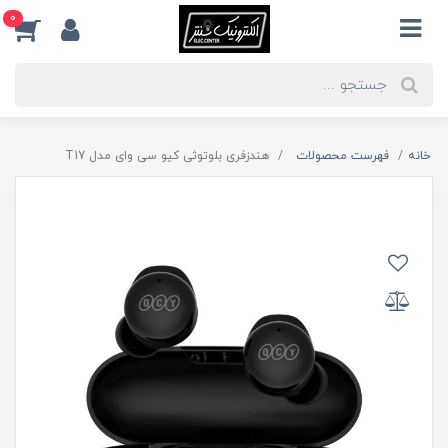
0
خانه
فهرست محصولات
هندزفری بلوتوثی کیو سی وای مدل T17