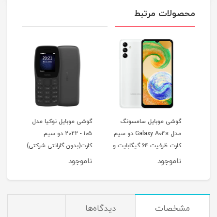
محصولات مرتبط
گوشی موبایل سامسونگ
گوشی موبایل نوکیا مدل
هندز
مدل Galaxy A04s دو سیم
105 - 2022 دو سیم
MoriPods
کارت ظرفیت 64 گیگابایت و
کارت(بدون گارانتی شرکتی)
رم 4 گیگابایت
ناموجود
ناموجود
نام
مشخصات
دیدگاه‌ها