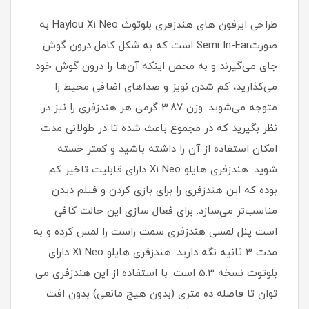
طراحی ایرفون های هندزفری بلوتوث Haylou X1 Neo به
صورتSemi In-Ear است که به شکل کامل درون گوش
جای می‌گیرند و به محض اینکه آن‌ها را درون گوش خود
می‌کذارید، کم شدن نویز و صداهای اضافی محیط را
متوجه می‌شوید. وزن 3.87 گرمی هر هندزفری را نیز در
نظر بگیرید که در مجموع باعث شده تا در طولانی مدت
امکان استفاده از آن را داشته باشید و کمتر خسته
شوید. هندزفری هایلو X1 Neo دارای قابلیت تاخیر کم
بوده که این هندزفری را برای بازی کردن و فیلم دیدن
مناسب‌تر می‌سازد. برای فعال سازی این حالت کافی
است پنل لمسی هندزفری سمت راست را لمس کرده و به
مدت 3 ثانیه نگه دارید. هندزفری هایلو X1 Neo دارای
بلوتوث نسخه 5.3 است. با استفاده از این هندزفری می
توان تا فاصله ده متری (بدون هیچ مانعی) بدون افت