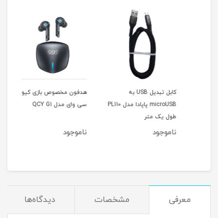
کابل تبدیل USB به
هدفون مخصوص بازی کیو
10
microUSB پاپادا مدل PL110
سی وای مدل QCY G1
GCN
طول یک متر
ناموجود
ناموجود
معرفی
مشخصات
دیدگاه‌ها