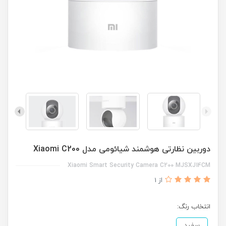
دوربین نظارتی هوشمند شیائومی مدل Xiaomi C200
Xiaomi Smart Security Camera C200 MJSXJ14CM
از 1
انتخاب رنگ:
سفید