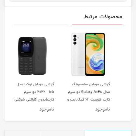
محصولات مرتبط
گوشی موبایل سامسونگ
گوشی موبایل نوکیا مدل
هندز
مدل Galaxy A04s دو سیم
105 - 2022 دو سیم
MoriPods
کارت ظرفیت 64 گیگابایت و
کارت(بدون گارانتی شرکتی)
رم 4 گیگابایت
ناموجود
ناموجود
نام