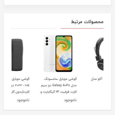
محصولات مرتبط
گوشی موبایل سامسونگ
گوشی موبایل نوکیا مدل
هندز
مدل Galaxy A04s دو سیم
105 - 2022 دو سیم
MoriPods
کارت ظرفیت 64 گیگابایت و
کارت(بدون گارانتی شرکتی)
رم 4 گیگابایت
ناموجود
ناموجود
نام