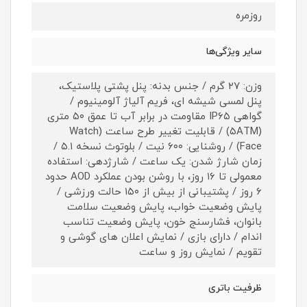
روزمره
سایر ویژگی‌ها
وزن: ۲۷ گرم / جنس بدنه: پنل پشتی پلاستیک،
پنل لمسی شیشه‌ ای، فریم آلیاژ آلومینیوم /
گواهی IP۶۵ مقاومت در برابر آب تا عمق ۵۰ متری
(۵ATM) / قابلیت تغییر طرح ساعت (Watch
Face) / روشنایی: ۶۰۰ نیت / بلوتوث نسخه ۵.۱ /
زمان شارژ شدن: یک ساعت / شارژدهی: استفاده
معمولی تا ۱۶ روز، با روشن بودن عملکرد AOD حدود
۶ روز / پشتیبانی از بیش از ۱۵۰ حالت ورزشی /
پایش وضعیت خواب، پایش وضعیت سلامت
بانوان، فشارسنج خون، پایش وضعیت تناسب
اندام / دارای بازی / نمایش اعلان های گوشی و
تقویم / نمایش روز و ساعت
ظرفیت باتری