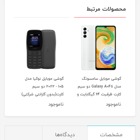
محصولات مرتبط
گوشی موبایل سامسونگ
گوشی موبایل نوکیا مدل
هندز
مدل Galaxy A04s دو سیم
105 - 2022 دو سیم
MoriPods
کارت ظرفیت 64 گیگابایت و
کارت(بدون گارانتی شرکتی)
رم 4 گیگابایت
ناموجود
ناموجود
نام
مشخصات
دیدگاه‌ها